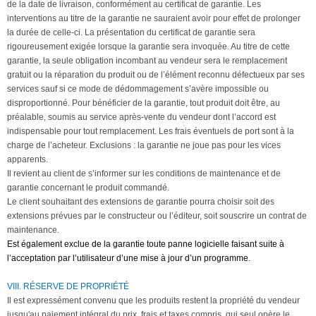
de la date de livraison, conformément au certificat de garantie. Les
interventions au titre de la garantie ne sauraient avoir pour effet de prolonger
la durée de celle-ci. La présentation du certificat de garantie sera
rigoureusement exigée lorsque la garantie sera invoquée. Au titre de cette
garantie, la seule obligation incombant au vendeur sera le remplacement
gratuit ou la réparation du produit ou de l’élément reconnu défectueux par ses
services sauf si ce mode de dédommagement s’avère impossible ou
disproportionné. Pour bénéficier de la garantie, tout produit doit être, au
préalable, soumis au service après-vente du vendeur dont l’accord est
indispensable pour tout remplacement. Les frais éventuels de port sont à la
charge de l’acheteur. Exclusions : la garantie ne joue pas pour les vices
apparents.
Il revient au client de s’informer sur les conditions de maintenance et de
garantie concernant le produit commandé.
Le client souhaitant des extensions de garantie pourra choisir soit des
extensions prévues par le constructeur ou l’éditeur, soit souscrire un contrat de
maintenance.
Est également exclue de la garantie toute panne logicielle faisant suite à
l’acceptation par l’utilisateur d’une mise à jour d’un programme.
VIII. RÉSERVE DE PROPRIÉTÉ
Il est expressément convenu que les produits restent la propriété du vendeur
jusqu'au paiement intégral du prix, frais et taxes compris, qui seul opère le