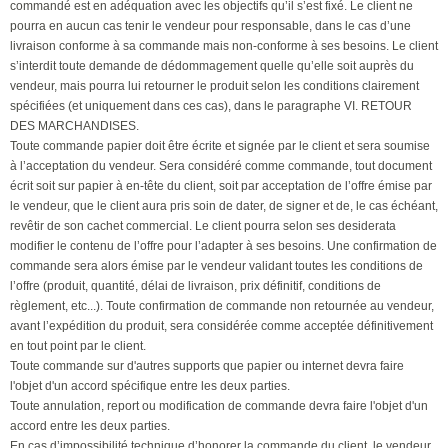
commandé est en adéquation avec les objectifs qu’il s’est fixé. Le client ne
pourra en aucun cas tenir le vendeur pour responsable, dans le cas d’une
livraison conforme à sa commande mais non-conforme à ses besoins. Le client
s’interdit toute demande de dédommagement quelle qu’elle soit auprès du
vendeur, mais pourra lui retourner le produit selon les conditions clairement
spécifiées (et uniquement dans ces cas), dans le paragraphe VI. RETOUR
DES MARCHANDISES.
Toute commande papier doit être écrite et signée par le client et sera soumise
à l’acceptation du vendeur. Sera considéré comme commande, tout document
écrit soit sur papier à en-tête du client, soit par acceptation de l’offre émise par
le vendeur, que le client aura pris soin de dater, de signer et de, le cas échéant,
revêtir de son cachet commercial. Le client pourra selon ses desiderata
modifier le contenu de l’offre pour l’adapter à ses besoins. Une confirmation de
commande sera alors émise par le vendeur validant toutes les conditions de
l’offre (produit, quantité, délai de livraison, prix définitif, conditions de
règlement, etc...). Toute confirmation de commande non retournée au vendeur,
avant l’expédition du produit, sera considérée comme acceptée définitivement
en tout point par le client.
Toute commande sur d'autres supports que papier ou internet devra faire
l'objet d'un accord spécifique entre les deux parties.
Toute annulation, report ou modification de commande devra faire l'objet d'un
accord entre les deux parties.
En cas d’impossibilité technique d’honorer la commande du client, le vendeur