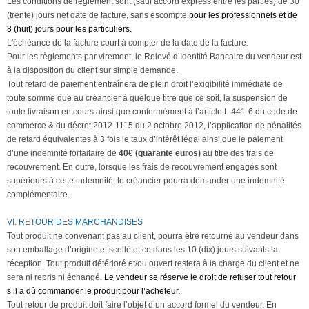
Les conditions de règlement sont (sauf accord express entre les parties) de 30
(trente) jours net date de facture, sans escompte
pour les professionnels et de
8 (huit) jours pour les particuliers.
L'échéance de la facture court à compter de la date de la facture.
Pour les règlements par virement, le Relevé d’Identité Bancaire du vendeur est
à la disposition du client sur simple demande.
Tout retard de paiement entraînera de plein droit l’exigibilité immédiate de
toute somme due au créancier à quelque titre que ce soit, la suspension de
toute livraison en cours ainsi que conformément à l’article L 441-6 du code de
commerce & du décret 2012-1115 du 2 octobre 2012, l’application de pénalités
de retard équivalentes à 3 fois le taux d’intérêt légal ainsi que le paiement
d’une indemnité forfaitaire de
40€ (quarante euros)
au titre des frais de
recouvrement. En outre, lorsque les frais de recouvrement engagés sont
supérieurs à cette indemnité, le créancier pourra demander une indemnité
complémentaire.
VI. RETOUR DES MARCHANDISES
Tout produit ne convenant pas au client, pourra être retourné au vendeur dans
son emballage d’origine et scellé et ce dans les 10 (dix) jours suivants la
réception. Tout produit détérioré et/ou ouvert restera à la charge du client et ne
sera ni repris ni échangé.
Le vendeur se réserve le droit de refuser tout retour
s’il a dû commander le produit pour l’acheteur.
Tout retour de produit doit faire l’objet d’un accord formel du vendeur. En